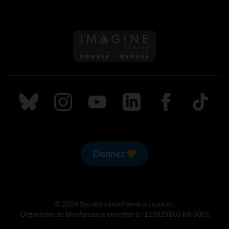
Suivez nous sur Bluesky
Suivez nous sur Instagram
Suivez nous sur Youtube
Suivez nous sur LinkedIn
Suivez nous sur
TikTok
Donnez
© 2026 Société canadienne du cancer.
Organisme de bienfaisance enregistré : 118829803 RR 0001