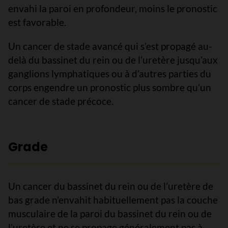
envahi la paroi en profondeur, moins le pronostic
est favorable.
Un cancer de stade avancé qui s’est propagé au-
delà du bassinet du rein ou de l’uretère jusqu’aux
ganglions lymphatiques ou à d’autres parties du
corps engendre un pronostic plus sombre qu’un
cancer de stade précoce.
Grade
Un cancer du bassinet du rein ou de l’uretère de
bas grade n’envahit habituellement pas la couche
musculaire de la paroi du bassinet du rein ou de
l’uretère et ne se propage généralement pas à