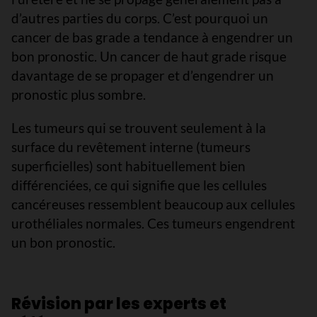
d’autres parties du corps. C’est pourquoi un
cancer de bas grade a tendance à engendrer un
bon pronostic. Un cancer de haut grade risque
davantage de se propager et d’engendrer un
pronostic plus sombre.
Les tumeurs qui se trouvent seulement à la
surface du revêtement interne (tumeurs
superficielles) sont habituellement bien
différenciées, ce qui signifie que les cellules
cancéreuses ressemblent beaucoup aux cellules
urothéliales normales. Ces tumeurs engendrent
un bon pronostic.
Révision par les experts et