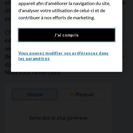
ainsi qu’aux millions de personnes qui visitent ce
appareil afin d'améliorer la navigation du site,
site Web chaque année. Mais nous ne pouvons
d'analyser votre utilisation de celui-ci et de
contribuer à nos efforts de marketing.
pas y arriver seuls.
Chaque don nous permet d’offrir des
J'ai compris
informations fiables sur le cancer et finance des
services de soutien empreints de compassion et
Vous pouvez modifier vos préférences dans
des projets de recherche prometteurs. Faites un
les paramètres
don dès maintenant, car chaque dollar compte.
Nous vous remercions.