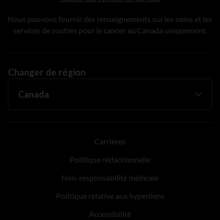
Nous pouvons fournir des renseignements sur les soins et les
services de soutien pour le cancer au Canada uniquement.
Changer de région
Carrières
Politique rédactionnelle
Non-responsabilité médicale
Politique relative aux hyperliens
Accessibilité