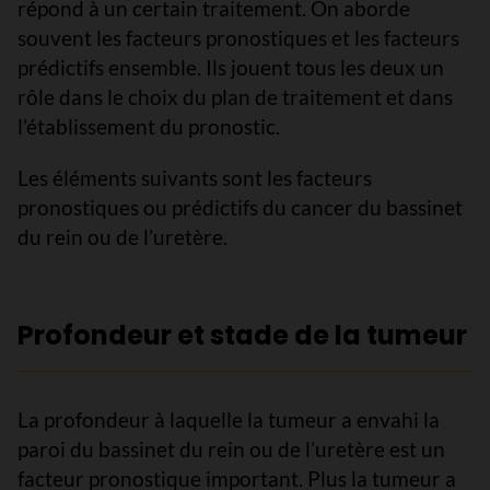
répond à un certain traitement. On aborde
souvent les facteurs pronostiques et les facteurs
prédictifs ensemble. Ils jouent tous les deux un
rôle dans le choix du plan de traitement et dans
l’établissement du pronostic.
Les éléments suivants sont les facteurs
pronostiques ou prédictifs du cancer du bassinet
du rein ou de l’uretère.
Profondeur et stade de la tumeur
La profondeur à laquelle la tumeur a envahi la
paroi du bassinet du rein ou de l’uretère est un
facteur pronostique important. Plus la tumeur a