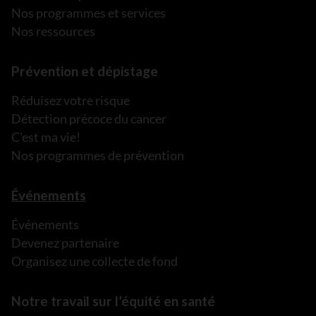
Nos programmes et services
Nos ressources
Prévention et dépistage
Réduisez votre risque
Détection précoce du cancer
C’est ma vie!
Nos programmes de prévention
Événements
Événements
Devenez partenaire
Organisez une collecte de fond
Notre travail sur l’équité en santé