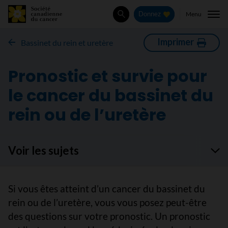
Menu
Donnez
Rechercher
Imprimer
Bassinet du rein et uretère
Pronostic et survie pour
le cancer du bassinet du
rein ou de l’uretère
Voir les sujets
Si vous êtes atteint d’un cancer du bassinet du
rein ou de l’uretère, vous vous posez peut-être
des questions sur votre pronostic. Un pronostic