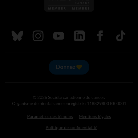
Suivez nous sur Bluesky
Suivez nous sur Instagram
Suivez nous sur Youtube
Suivez nous sur LinkedIn
Suivez nous sur
TikTok
Donnez
© 2026 Société canadienne du cancer.
Organisme de bienfaisance enregistré : 118829803 RR 0001
Paramètres des témoins
Mentions légales
Politique de confidentialité