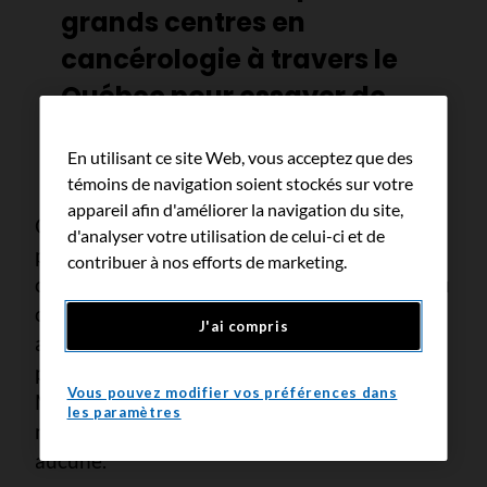
grands centres en
cancérologie à travers le
Québec pour essayer de
construire ce vaccin-là.
En utilisant ce site Web, vous acceptez que des
témoins de navigation soient stockés sur votre
appareil afin d'améliorer la navigation du site,
Cette approche collaborative est essentielle
d'analyser votre utilisation de celui-ci et de
pour faire progresser la recherche sur le
contribuer à nos efforts de marketing.
cancer. Aujourd’hui, la Société canadienne du
cancer finance 470 projets de recherche
J'ai compris
actifs dans des laboratoires partout au pays,
permettant à des équipes, comme celle de
Vous pouvez modifier vos préférences dans
Mathieu Quesnel-Vallières de créer de
les paramètres
nouvelles options là où il n'y en a peu, voire
aucune.