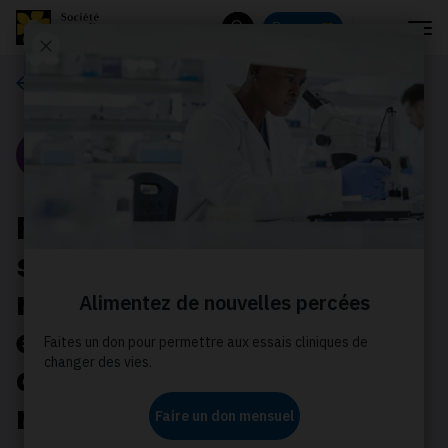
Menu
Donnez
Rechercher
Nos histoires
Portrait
Faire progresser la
science : quand la
recherche redonne
espoir aux personnes
atteintes de cancers
rares