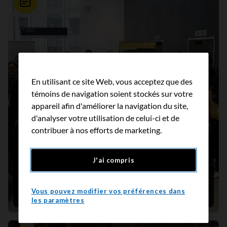
Nouvelle
En utilisant ce site Web, vous acceptez que des
témoins de navigation soient stockés sur votre
appareil afin d'améliorer la navigation du site,
d'analyser votre utilisation de celui-ci et de
contribuer à nos efforts de marketing.
Un réseau d’expertise développera le savoir-
J'ai compris
faire en IA dans les soins contre le cancer au
Québec
Vous pouvez modifier vos préférences dans
16 novembre 2023
les paramètres