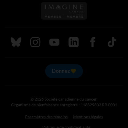
Suivez nous sur Bluesky
Suivez nous sur Instagram
Suivez nous sur Youtube
Suivez nous sur LinkedIn
Suivez nous sur
TikTok
Donnez
© 2026 Société canadienne du cancer.
Organisme de bienfaisance enregistré : 118829803 RR 0001
Paramètres des témoins
Mentions légales
Politique de confidentialité