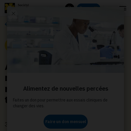
Menu
Donnez
Rechercher
Actualités
Nouvelle
Annonce d’une première
mondiale dans la
réglementation sur le
tabac
3 juillet 2024