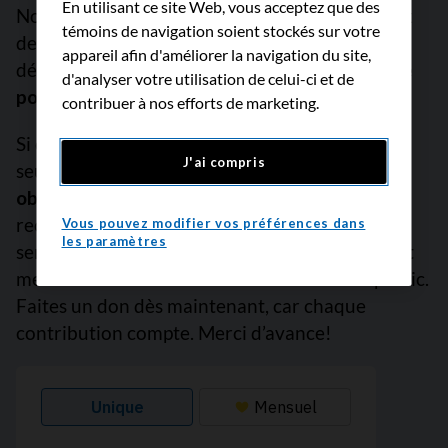
En utilisant ce site Web, vous acceptez que des
Nous sommes déterminés à augmenter les taux
témoins de navigation soient stockés sur votre
de survie, à freiner le cancer avant qu’il ne se
appareil afin d'améliorer la navigation du site,
développe et à améliorer des vies.
Mais nous ne
d'analyser votre utilisation de celui-ci et de
pouvons pas y arriver sans vous.
contribuer à nos efforts de marketing.
Si chaque personne qui lit ce message donnait
J'ai compris
seulement 5 $,
nous pourrions atteindre notre
objectif ce mois-ci
pour financer les projets de
recherche les plus prometteurs, offrir des
Vous pouvez modifier vos préférences dans
les paramètres
services de soutien empreints de compassion et
mener des activités de défense de l’intérêt public.
Faites un don dès maintenant, car chaque
contribution compte. Merci d’avance!