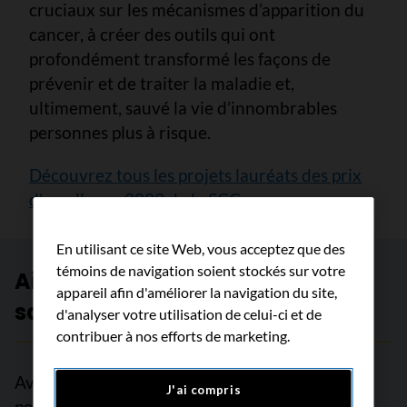
cruciaux sur les mécanismes d’apparition du
cancer, à créer des outils qui ont
profondément transformé les façons de
prévenir et de traiter la maladie et,
ultimement, sauvé la vie d’innombrables
personnes plus à risque.
Découvrez tous les projets lauréats des prix
d’excellence 2023 de la SCC
En utilisant ce site Web, vous acceptez que des
témoins de navigation soient stockés sur votre
Aidez-nous à créer un avenir
appareil afin d'améliorer la navigation du site,
sans cancer
d'analyser votre utilisation de celui-ci et de
contribuer à nos efforts de marketing.
Avec le soutien de lecteurs comme vous, nous
J'ai compris
pouvons continuer à faire une différence