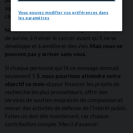
significative pour les personnes atteintes de
Vous pouvez modifier vos préférences dans
cancer.
les paramètres
Nous sommes déterminés à augmenter les taux
de survie, à freiner le cancer avant qu’il ne se
développe et à améliorer des vies.
Mais nous ne
pouvons pas y arriver sans vous.
Si chaque personne qui lit ce message donnait
seulement 5 $,
nous pourrions atteindre notre
objectif ce mois-ci
pour financer les projets de
recherche les plus prometteurs, offrir des
services de soutien empreints de compassion et
mener des activités de défense de l’intérêt public.
Faites un don dès maintenant, car chaque
contribution compte. Merci d’avance!