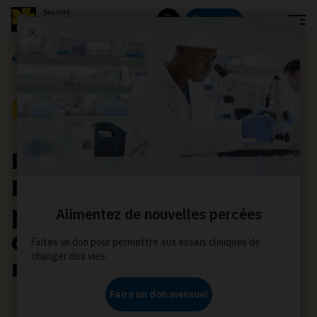
Menu
Donnez
Rechercher
Actualités
Nouvelle
Prix d’excellence 2023 :
Révolutionner la
prévention et la
détection du cancer au
moyen de la génétique