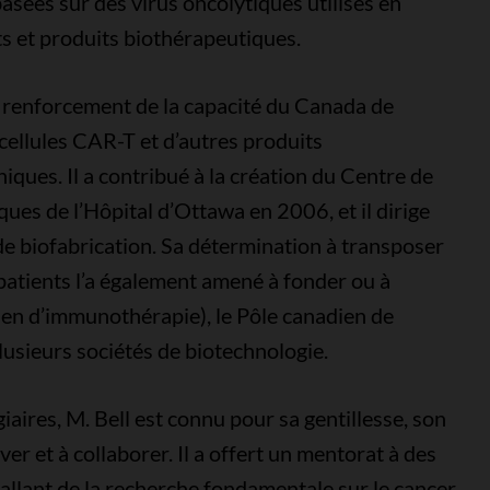
asées sur des virus oncolytiques utilisés en
s et produits biothérapeutiques.
le renforcement de la capacité du Canada de
 cellules CAR-T et d’autres produits
iques. Il a contribué à la création du Centre de
ues de l’Hôpital d’Ottawa en 2006, et il dirige
e biofabrication. Sa détermination à transposer
 patients l’a également amené à fonder ou à
en d’immunothérapie), le Pôle canadien de
lusieurs sociétés de biotechnologie.
aires, M. Bell est connu pour sa gentillesse, son
r et à collaborer. Il a offert un mentorat à des
 allant de la recherche fondamentale sur le cancer