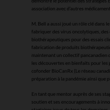
démontré le potentiel des stratégies b
association avec d’autres médicament
M. Bell a aussi joué un rôle clé dans 
fabriquer des virus oncolytiques, des
biothérapeutiques pour des essais clin
fabrication de produits biothérapeutiq
maintenant un collectif pancanadien d
les découvertes en bienfaits pour les
cofonder BioCanRx (Le réseau canadi
préparation à la pandémie ainsi que p
En tant que mentor auprès de ses stagi
soutien et ses encouragements à innove
stagiaires issus de tous les domaines,