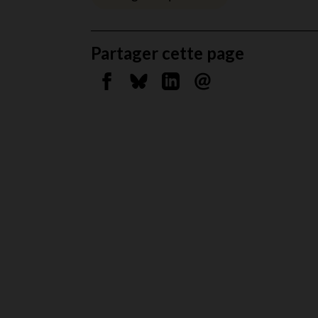
Partager cette page
Partager sur Facebook
Partager sur Bluesky
Partager sur Linkedin
Envoyer par courrie