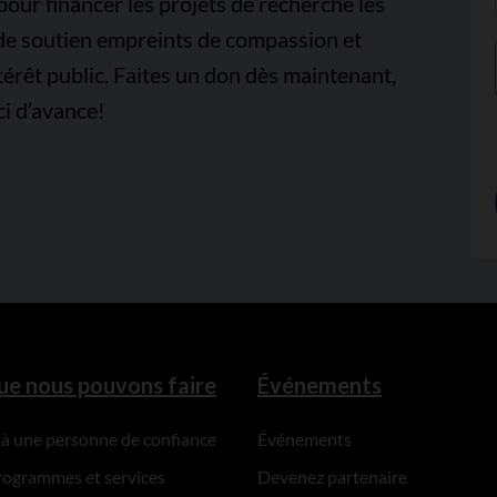
pour financer les projets de recherche les
 de soutien empreints de compassion et
térêt public. Faites un don dès maintenant,
i d’avance!
ue nous pouvons faire
Événements
 à une personne de confiance
Événements
rogrammes et services
Devenez partenaire