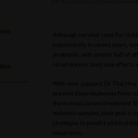
Dr Thai Hoa Tran, CCS-funded researc
stic
Although survival rates for chil
substantially in recent years, so
prognosis, with almost half of af
recurrence or toxic side effects 
dées
With your support, Dr Thai Hoa 
prevent these leukemias from c
them resist current treatment. B
l
leukemia samples, their goal is t
strategies to predict which child
recurrence.