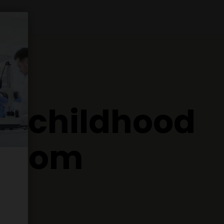
g childhood
 from