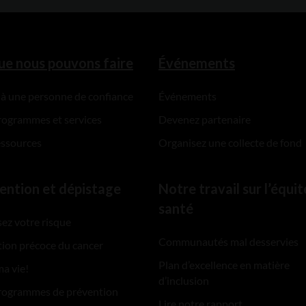
ue nous pouvons faire
Événements
 à une personne de confiance
Événements
rogrammes et services
Devenez partenaire
essources
Organisez une collecte de fond
ention et dépistage
Notre travail sur l’équit
santé
ez votre risque
Communautés mal desservies
ion précoce du cancer
Plan d’excellence en matière
ma vie!
d’inclusion
rogrammes de prévention
Lire notre rapport