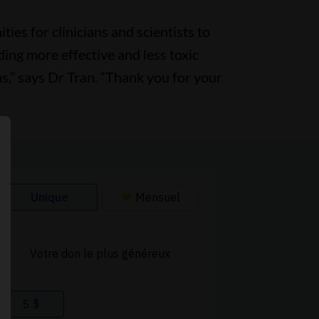
ies for clinicians and scientists to
ding more effective and less toxic
s,” says Dr Tran. “Thank you for your
Continuer