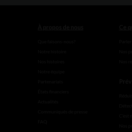
À propos de nous
Ce q
Que faisons-nous?
Parler
Notre histoire
Nos p
Nos histoires
Nos r
Notre équipe
Prév
Partenariats
États financiers
Réduis
Actualités
Détect
Communiqués de presse
C’est 
FAQ
Nos p