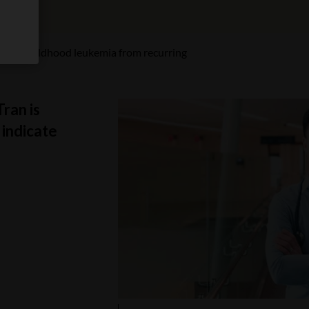
ting childhood leukemia from recurring
ran is
 indicate