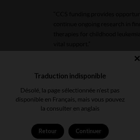
“CCS funding provides opportunit
continue ongoing research in fin
therapies for childhood leukemia
vital support.”
Traduction indisponible
 un avenir sans
Désolé, la page sélectionnée n'est pas
disponible en Français, mais vous pouvez
la consulter en anglais
us, nous pouvons continuer à faire une
Retour
Continuer
onnes atteintes de cancer.