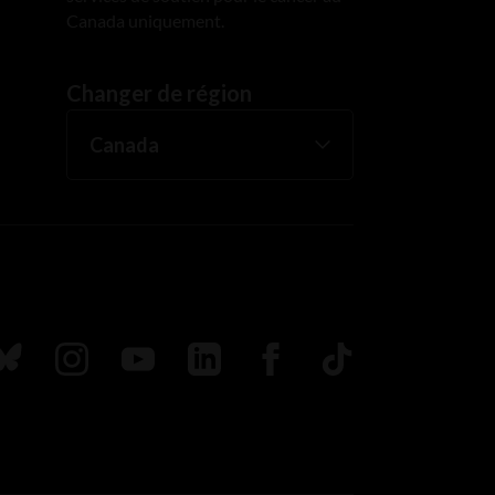
Canada uniquement.
Changer de région
uivez nous sur Bluesky
Suivez nous sur Instagram
Suivez nous sur Youtube
Suivez nous sur LinkedIn
Suivez nous sur Faceboo
TikTok