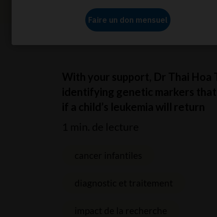
Accueil
À propos de nous
Actualités
Preven
With your support, Dr Thai Hoa T
identifying genetic markers that
if a child’s leukemia will return
1 min. de lecture
cancer infantiles
diagnostic et traitement
impact de la recherche