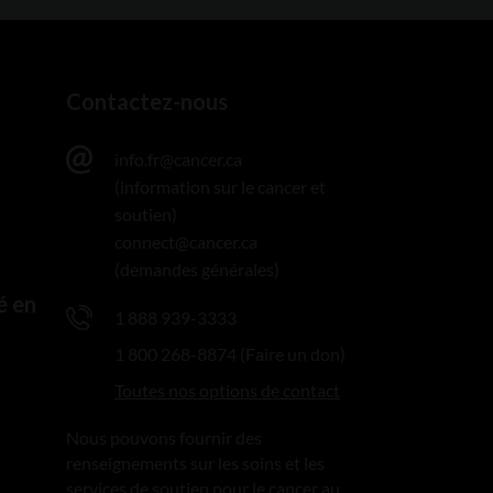
Contactez-nous
info.fr@cancer.ca
(information sur le cancer et
soutien)
connect@cancer.ca
(demandes générales)
é en
1 888 939-3333
1 800 268-8874 (Faire un don)
Toutes nos options de contact
Nous pouvons fournir des
renseignements sur les soins et les
services de soutien pour le cancer au