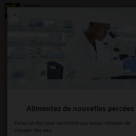
Nouvelle
Preventin
leukemia
recurring