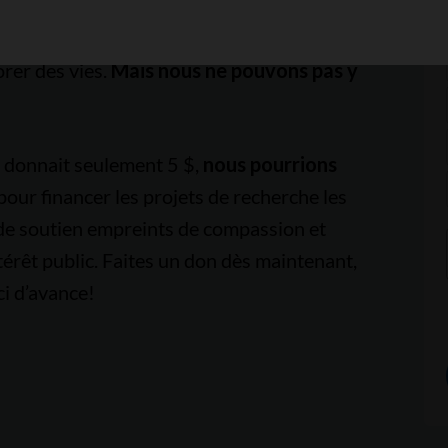
es taux de survie, à freiner le cancer
orer des vies.
Mais nous ne pouvons pas y
e donnait seulement 5 $,
nous pourrions
pour financer les projets de recherche les
 de soutien empreints de compassion et
térêt public. Faites un don dès maintenant,
i d’avance!