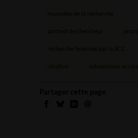
nouvelles de la recherche
portrait de chercheur
prono
recherche financée par la SCC
récidive
subventions accor
Partager cette page
Partager sur Facebook
Partager sur Bluesky
Partager sur Linkedin
Envoyer par courrie