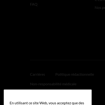
FAQ
Nos p
Carrières
Politique rédactionnelle
Non-responsabilité médicale
Politique relative aux hyperliens
En utilisant ce site Web, vous acceptez que des
Accessibilité