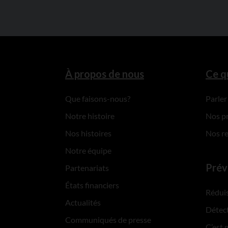
À propos de nous
Ce q
Que faisons-nous?
Parler
Notre histoire
Nos p
Nos histoires
Nos r
Notre équipe
Prév
Partenariats
États financiers
Réduis
Actualités
Détect
Communiqués de presse
C’est 