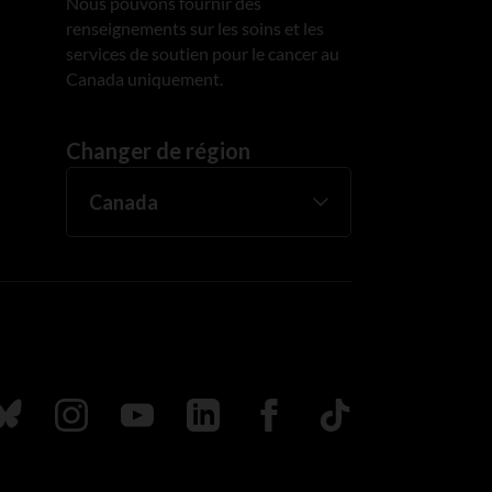
Nous pouvons fournir des
renseignements sur les soins et les
services de soutien pour le cancer au
Canada uniquement.
Changer de région
uivez nous sur Bluesky
Suivez nous sur Instagram
Suivez nous sur Youtube
Suivez nous sur LinkedIn
Suivez nous sur Faceboo
TikTok