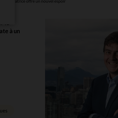
ude novatrice offre un nouvel espoir
r le
ate à un
ques