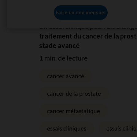
Accueil
À propos de nous
Actualités
Une ét
Un essai clinique pourrait change
traitement du cancer de la prost
stade avancé
1 min. de lecture
cancer avancé
cancer de la prostate
cancer métastatique
essais cliniques
essais clini