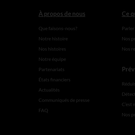
À propos de nous
Ce q
Que faisons-nous?
Parler
Notre histoire
Nos p
Nos histoires
Nos r
Notre équipe
Prév
Partenariats
États financiers
Réduis
Actualités
Détect
Communiqués de presse
C’est 
FAQ
Nos p