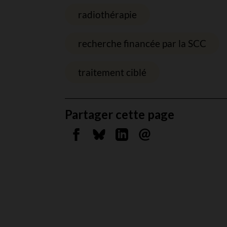
radiothérapie
recherche financée par la SCC
traitement ciblé
Partager cette page
Partager sur Facebook
Partager sur Bluesky
Partager sur Linkedin
Envoyer par courrie