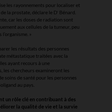
lise les rayonnements pour localiser et
 de la prostate, déclare le D
Bénard.
r
nte, car les doses de radiation sont
quement aux cellules de la tumeur, peu
s l’organisme. »
parer les résultats des personnes
ate métastatique traitées avec la
lles ayant recours à une
s, les chercheurs examineront les
 de soins de santé pour les personnes
ioligand au pays.
t un rôle clé en contribuant à des
iorer la qualité de vie et la survie