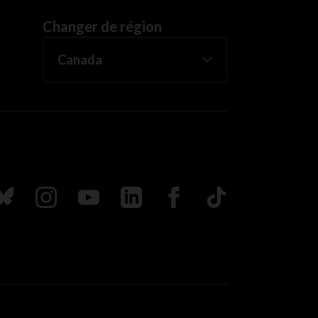
Changer de région
uivez nous sur Bluesky
Suivez nous sur Instagram
Suivez nous sur Youtube
Suivez nous sur LinkedIn
Suivez nous sur Faceboo
TikTok