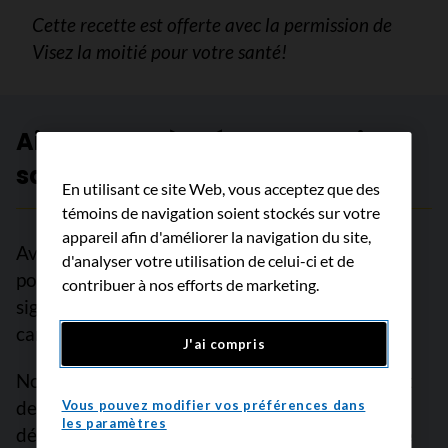
Cette recette est offerte avec la permission de
Visez la moitié pour votre santé!
Aidez-nous à créer un avenir
sans cancer
En utilisant ce site Web, vous acceptez que des
témoins de navigation soient stockés sur votre
appareil afin d'améliorer la navigation du site,
Avec le soutien de lecteurs comme vous, nous
d'analyser votre utilisation de celui-ci et de
pouvons continuer à faire une différence
contribuer à nos efforts de marketing.
significative pour les personnes atteintes de
cancer.
J'ai compris
Nous sommes déterminés à augmenter les taux
de survie, à freiner le cancer avant qu’il ne se
Vous pouvez modifier vos préférences dans
les paramètres
développe et à améliorer des vies.
Mais nous ne