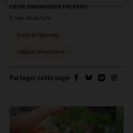
cette savoureuse recette!
2 min. de lecture
fruits et légumes
régime alimentaire
Partager cette page
Partager sur Facebook
Partager sur Blues
Partager sur 
Envoyer 