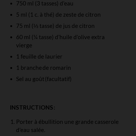
750 ml (3 tasses) d’eau
5 ml (1 c. à thé) de zeste de citron
75 ml (⅓ tasse) de jus de citron
60 ml (¼ tasse) d’huile d’olive extra
vierge
1 feuille de laurier
1 branche de romarin
Sel au goût (facultatif)
INSTRUCTIONS :
Porter à ébullition une grande casserole
d’eau salée.