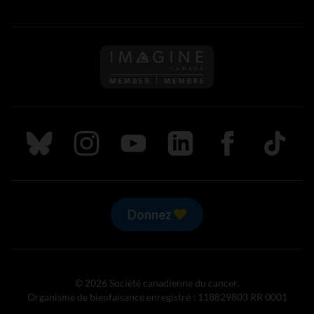
Suivez nous sur Bluesky
Suivez nous sur Instagram
Suivez nous sur Youtube
Suivez nous sur LinkedIn
Suivez nous sur
TikTok
Donnez
© 2026 Société canadienne du cancer.
Organisme de bienfaisance enregistré : 118829803 RR 0001