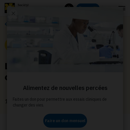
Menu
Donnez
Rechercher
Actualités
Nouvelle
Légumes marinés au
citron et à l’huile
10 novembre 2021
Égayez votre temps des fêtes avec