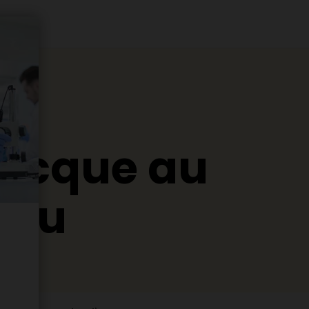
recque au
eau