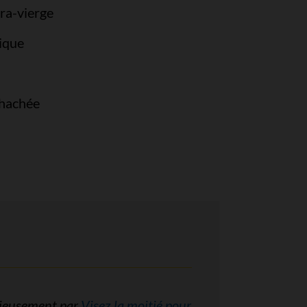
tra-vierge
mique
 hachée
acieusement par
Visez la moitié pour