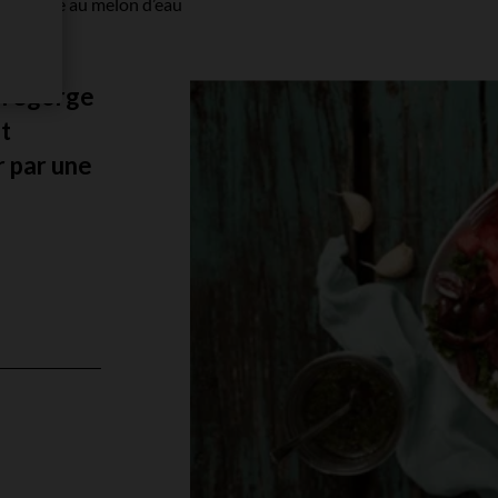
 grecque au melon d’eau
i regorge
at
r par une
l