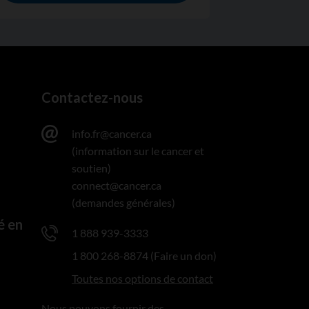
Contactez-nous
info.fr@cancer.ca
(information sur le cancer et
soutien)
connect@cancer.ca
(demandes générales)
é en
1 888 939-3333
1 800 268-8874 (Faire un don)
Toutes nos options de contact
Nous pouvons fournir des