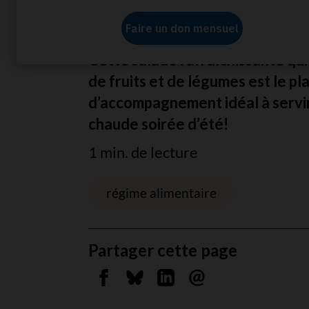
Accueil
À propos de nous
Actualités
Salade
Cette salade rafraîchissante qu
de fruits et de légumes est le pl
d’accompagnement idéal à servi
chaude soirée d’été!
1 min. de lecture
régime alimentaire
Partager cette page
Partager sur Facebook
Partager sur Bluesky
Partager sur Linkedin
Envoyer par courrie