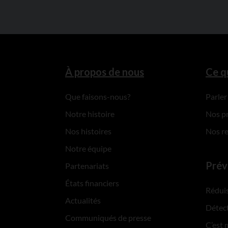
À propos de nous
Ce q
Que faisons-nous?
Parler
Notre histoire
Nos p
Nos histoires
Nos r
Notre équipe
Prév
Partenariats
États financiers
Réduis
Actualités
Détect
Communiqués de presse
C’est 