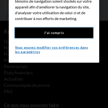
témoins de navigation soient stockés sur votre
appareil afin d'améliorer la navigation du site,
d'analyser votre utilisation de celui-ci et de
contribuer à nos efforts de marketing.
À propos de nous
J'ai compris
Que faisons-nous?
Notre histoire
Vous pouvez modifier vos préférences dans
les paramètres
Nos histoires
Notre équipe
Partenariats
États financiers
Actualités
Communiqués de presse
FAQ
Ce que nous pouvons faire