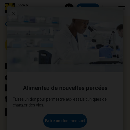
Menu
Donnez
Rechercher
Communiqués de presse
Communiqué de presse
La Société canadienne
du cancer salue
l’augmentation de la
taxe spécifique sur les
produits du tabac