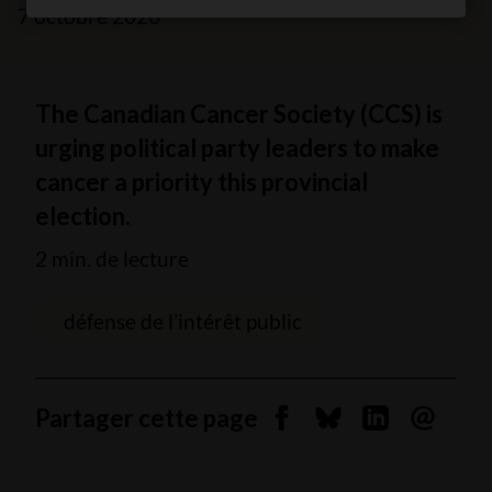
7 octobre 2020
The Canadian Cancer Society (CCS) is
urging political party leaders to make
cancer a priority this provincial
election.
2 min. de lecture
défense de l’intérêt public
Partager cette page
Partager sur Facebook
Partager sur Blues
Partager sur 
Envoyer 