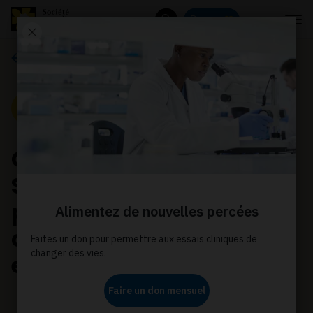
Menu
Donnez
Rechercher
Communiqués de presse
Communiqué de presse
Canadian Cancer
Society calls on all BC
parties to make cancer
care a priority this
election