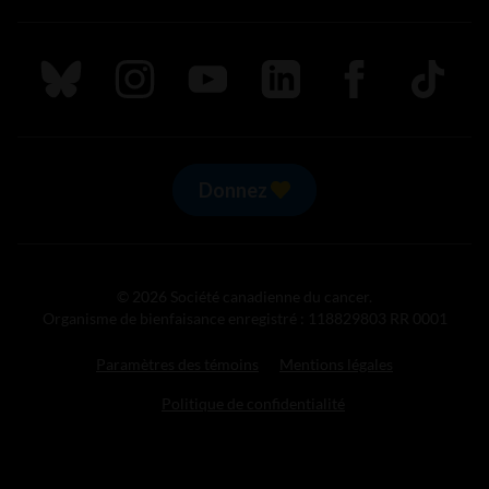
Suivez nous sur Bluesky
Suivez nous sur Instagram
Suivez nous sur Youtube
Suivez nous sur LinkedIn
Suivez nous sur
TikTok
Donnez
© 2026 Société canadienne du cancer.
Organisme de bienfaisance enregistré : 118829803 RR 0001
Paramètres des témoins
Mentions légales
Politique de confidentialité