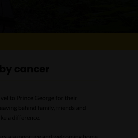
 by cancer
vel to Prince George for their
Leaving behind family, friends and
e a difference.
ivers a supportive and welcoming home