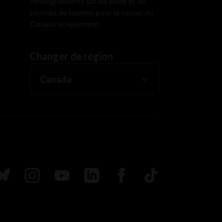
renseignements sur les soins et les
services de soutien pour le cancer au
Canada uniquement.
Changer de région
uivez nous sur Bluesky
Suivez nous sur Instagram
Suivez nous sur Youtube
Suivez nous sur LinkedIn
Suivez nous sur Faceboo
TikTok