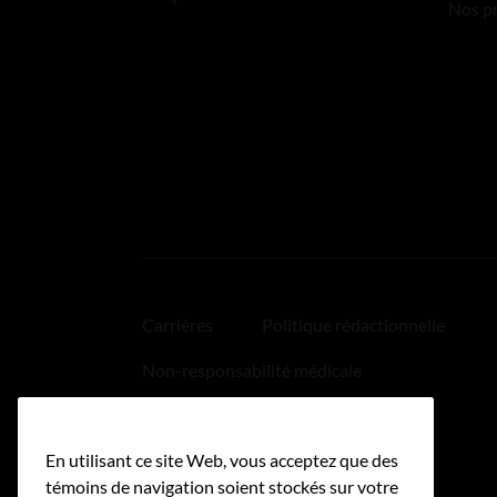
Nos p
Carrières
Politique rédactionnelle
Non-responsabilité médicale
Politique relative aux hyperliens
En utilisant ce site Web, vous acceptez que des
Accessibilité
témoins de navigation soient stockés sur votre