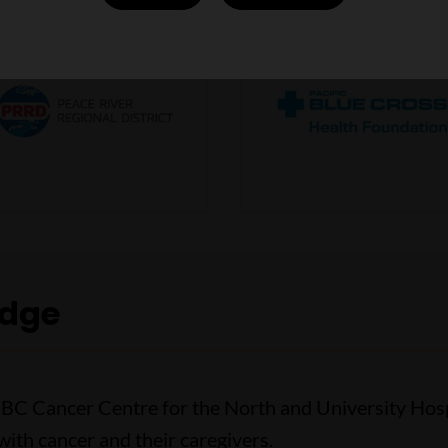
odge
 BC Cancer Centre for the North and University Hospi
ith cancer and their caregivers.