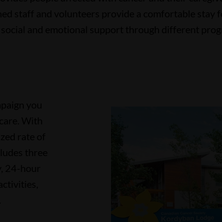
d staff and volunteers provide a comfortable stay fo
s social and emotional support through different prog
mpaign you
 care.
With
zed rate of
cludes three
y, 24-hour
ctivities,
.