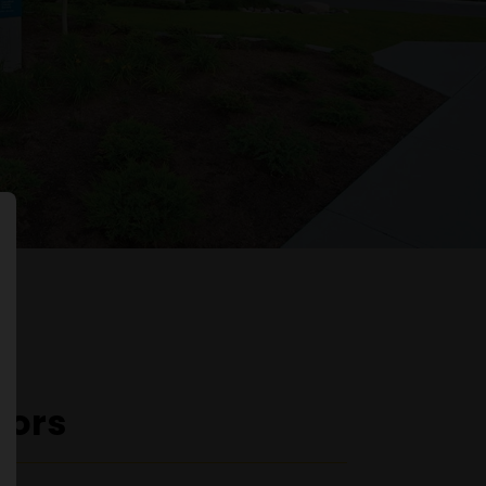
Continuer
nors