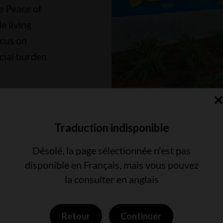
e Peace of
e living
ocus on
ncial burden
ign
Traduction indisponible
Désolé, la page sélectionnée n'est pas
disponible en Français, mais vous pouvez
la consulter en anglais
nk you to our generous do
Retour
Continuer