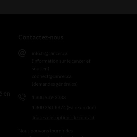
Contactez-nous
info.fr@cancer.ca
(information sur le cancer et
soutien)
connect@cancer.ca
(demandes générales)
é en
1 888 939-3333
1 800 268-8874 (Faire un don)
Toutes nos options de contact
Nous pouvons fournir des