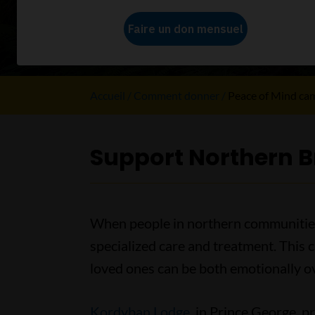
Donate now
Accueil
Comment donner
Peace of Mind ca
Support Northern B
When people in northern communities a
specialized care and treatment. This c
loved ones can be both emotionally o
Kordyban Lodge
, in Prince George, 