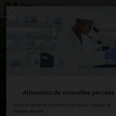
WAYS TO GIVE
Peace of 
The Peace of Mind campaign wil
cancer in Northern British Colum