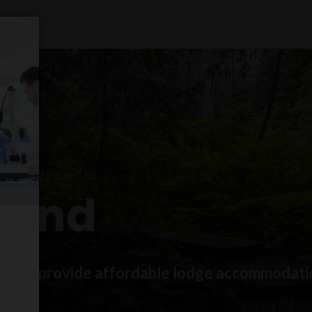
Mind
l help provide affordable lodge accommodatio
bia.