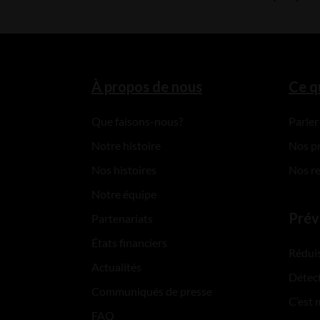
À propos de nous
Ce q
Que faisons-nous?
Parler
Notre histoire
Nos p
Nos histoires
Nos r
Notre équipe
Prév
Partenariats
États financiers
Réduis
Actualités
Détect
Communiqués de presse
C’est 
FAQ