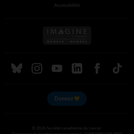
Accessibilité
Suivez nous sur Bluesky
Suivez nous sur Instagram
Suivez nous sur Youtube
Suivez nous sur LinkedIn
Suivez nous sur
TikTok
Donnez
© 2026 Société canadienne du cancer.
Organisme de bienfaisance enregistré : 118829803 RR 0001