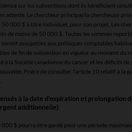
cidence sur les subventions dont ils bénéficient simu
 attente. Le chercheur principal/la chercheuse princ
0 000 $ à titre individuel, pour son projet. Les cher
nts de moins de 50 000 $. Toutes les sommes reportée
 seront assujetties aux politiques comptables habitue
bles de fin de subvention en vigueur au moment du re
é à la Société canadienne du cancer et les déficits d
uvelée. Prière de consulter l‘article 10 relatif à la g
n.
ensés à la date d'expiration et prolongation d
argent additionnelle)
 000 $ pourra être gardé pour une période maximale 