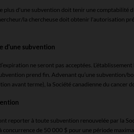
 plus d'une subvention doit tenir une comptabilité d
hercheur/la chercheuse doit obtenir l'autorisation pr
me d'une subvention
’expiration ne seront pas acceptées. L’établissement
 subvention prend fin. Advenant qu’une subvention/bo
tion avant terme), la Société canadienne du cancer do
vention
ont reporter à toute subvention renouvelée par la So
u’à concurrence de 50 000 $ pour une période maximal