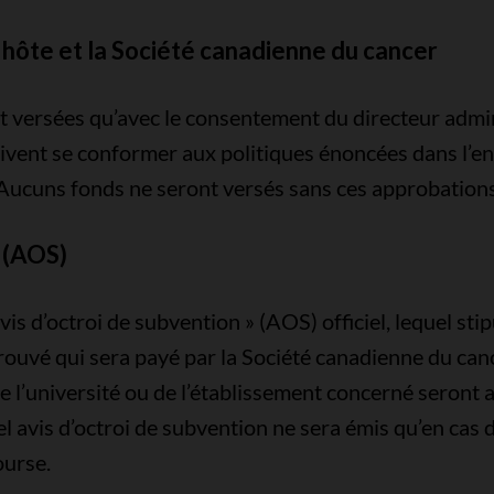
 hôte et la Société canadienne du cancer
t versées qu’avec le consentement du directeur admini
oivent se conformer aux politiques énoncées dans l’ent
Aucuns fonds ne seront versés sans ces approbation
n (AOS)
is d’octroi de subvention » (AOS) officiel, lequel sti
uvé qui sera payé par la Société canadienne du cance
de l’université ou de l’établissement concerné seront
 avis d’octroi de subvention ne sera émis qu’en cas
ourse.