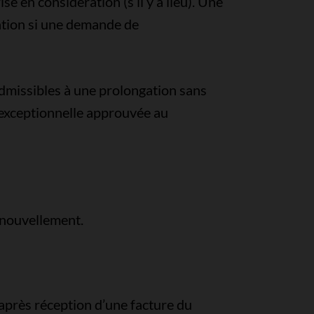
e en considération (s’il y a lieu). Une
ation si une demande de
admissibles à une prolongation sans
 exceptionnelle approuvée au
renouvellement.
après réception d’une facture du