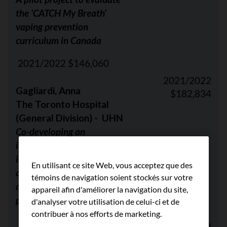
the ‘CATCH My Breath’
vaping prevention
curriculum in Canada
2021/2022 $146,060
2021/2022
Gagliardi, Anna
$182,834
The Toronto Hospital
(General Division) - UHN
Co-developing an
intervention to raise
immigrant women’s
En utilisant ce site Web, vous acceptez que des
awareness of physical
témoins de navigation soient stockés sur votre
activity and cancer
appareil afin d'améliorer la navigation du site,
prevention
d'analyser votre utilisation de celui-ci et de
contribuer à nos efforts de marketing.
2021/2022