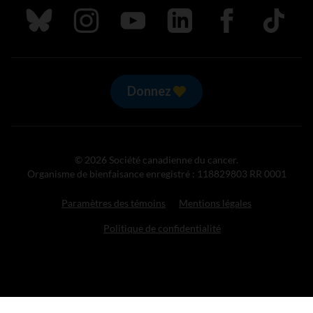
Suivez nous sur Bluesky
Suivez nous sur Instagram
Suivez nous sur Youtube
Suivez nous sur LinkedIn
Suivez nous sur
TikTok
Donnez
© 2026 Société canadienne du cancer.
Organisme de bienfaisance enregistré : 118829803 RR 0001
Paramètres des témoins
Mentions légales
Politique de confidentialité