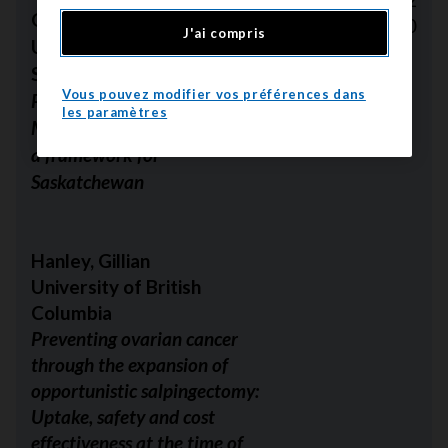
Groot, Gary
$175,060
J'ai compris
University of
Saskatchewan
Vous pouvez modifier vos préférences dans
Preventing cancer through
les paramètres
Métis cultural revitalization:
a framework for
Saskatchewan
Hanley, Gillian
University of British
Columbia
Preventing ovarian cancer
through the expansion of
opportunistic salpingectomy:
Uptake, safety and cost
effectiveness at the time of