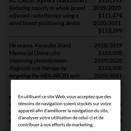
BC Cancer Agency (Vancouver)
$120,752
Reducing toxicity in whole breast
2019/2020
adjuvant radiotherapy using a
$111,474
novel breast positioning device
2020/2021
$113,299
Hirasawa, Kensuke (Ken)
2018/2019
Memorial University
$150,000
Improving photodynamic
2019/2020
diagnosis and therapy by
$150,000
targeting the MEK-ABCB1 axis
2020/2021
$150,000
En utilisant ce site Web, vous acceptez que des
Martel, Anne
2018/2019
témoins de navigation soient stockés sur votre
Sunnybrook Research Institute
$149,867
appareil afin d'améliorer la navigation du site,
Quantitative assessment of
2019//2020
d'analyser votre utilisation de celui-ci et de
tumour burden in breast cancer
$149,969
contribuer à nos efforts de marketing.
2020/2021