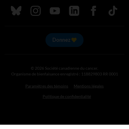
Suivez nous sur Bluesky
Suivez nous sur Instagram
Suivez nous sur Youtube
Suivez nous sur LinkedIn
Suivez nous sur
TikTok
Donnez
© 2026 Société canadienne du cancer.
Organisme de bienfaisance enregistré : 118829803 RR 0001
Paramètres des témoins
Mentions légales
Politique de confidentialité