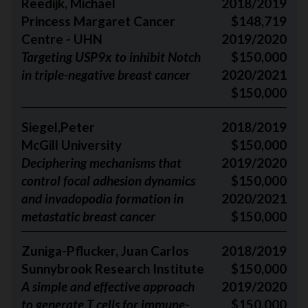
Reedijk, Michael
2018/2019
Princess Margaret Cancer
$148,719
Centre - UHN
2019/2020
Targeting USP9x to inhibit Notch
$150,000
in triple-negative breast cancer
2020/2021
$150,000
Siegel,Peter
2018/2019
McGill University
$150,000
Deciphering mechanisms that
2019/2020
control focal adhesion dynamics
$150,000
and invadopodia formation in
2020/2021
metastatic breast cancer
$150,000
Zuniga-Pflucker, Juan Carlos
2018/2019
Sunnybrook Research Institute
$150,000
A simple and effective approach
2019/2020
to generate T cells for immune-
$150,000