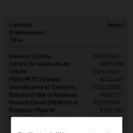
Candidat
Award
Établissement
Titre
Menard, Cynthia
2020/2021 :
Centre de recherche du
$859,098
CHUM
2021/2022 :
PSMA PET/CT Guided
$812,565
Intensification of Therapy in
2022/2023 :
Patients at Risk of Advanced
$812,977
Prostate Cancer (PATRON): A
2023/2024 :
Pragmatic Phase III
$153,782
Randomized Controlled Trial
2024/2025 :
$215,653