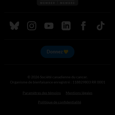
Suivez nous sur Bluesky
Suivez nous sur Instagram
Suivez nous sur Youtube
Suivez nous sur LinkedIn
Suivez nous sur
TikTok
Donnez
© 2026 Société canadienne du cancer.
Organisme de bienfaisance enregistré : 118829803 RR 0001
Paramètres des témoins
Mentions légales
Politique de confidentialité