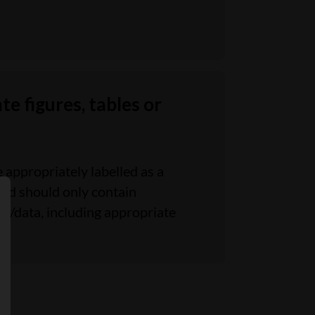
te figures, tables or
 appropriately labelled as a
 and should only contain
Continuer
n/data, including appropriate