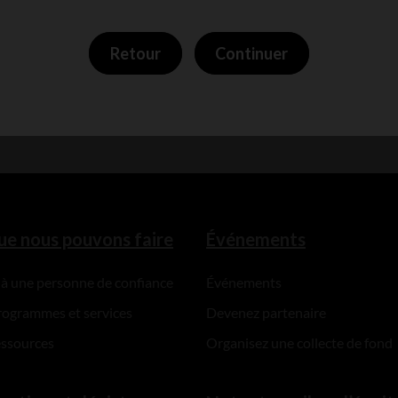
Retour
Continuer
Applicants are also strongly encoura
document, Tips on preparing a succe
Society research grant application, fo
ue nous pouvons faire
Événements
 à une personne de confiance
Événements
rogrammes et services
Devenez partenaire
essources
Organisez une collecte de fond