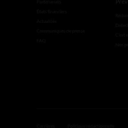
Prév
Partenariats
États financiers
Réduis
Actualités
Détect
Communiqués de presse
C’est 
FAQ
Nos p
Carrières
Politique rédactionnelle