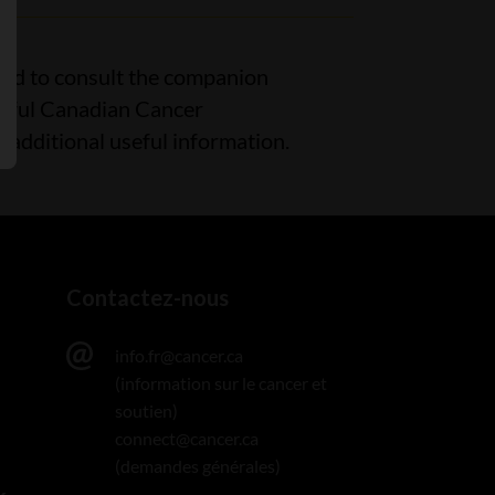
ged to consult the companion
ssful Canadian Cancer
r additional useful information.
Contactez-nous
info.fr@cancer.ca
(information sur le cancer et
soutien)
connect@cancer.ca
(demandes générales)