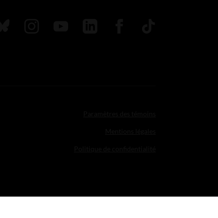
uivez nous sur Bluesky
Suivez nous sur Instagram
Suivez nous sur Youtube
Suivez nous sur LinkedIn
Suivez nous sur Faceboo
TikTok
Paramètres des témoins
Mentions légales
Politique de confidentialité