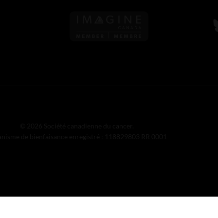
S
© 2026 Société canadienne du cancer.
nisme de bienfaisance enregistré : 118829803 RR 0001