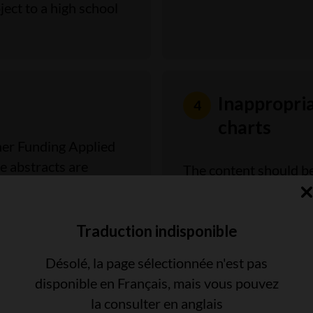
ect to a high school
Inappropria
charts
her Funding Applied
e abstracts are
The content should be
determine budgetary
figure, table or chart
supporting informatio
Traduction indisponible
legend descriptions.
Désolé, la page sélectionnée n'est pas
disponible en Français, mais vous pouvez
la consulter en anglais