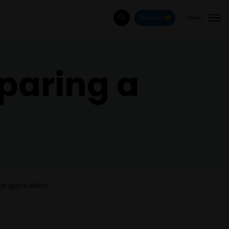
Menu
Donnez
Rechercher
eparing a
ch application