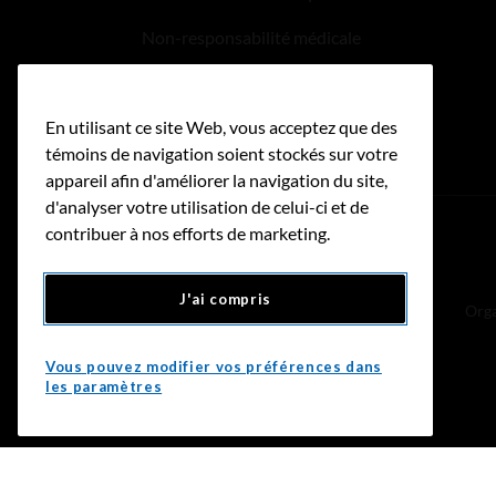
Non-responsabilité médicale
Politique relative aux hyperliens
En utilisant ce site Web, vous acceptez que des
Accessibilité
témoins de navigation soient stockés sur votre
appareil afin d'améliorer la navigation du site,
d'analyser votre utilisation de celui-ci et de
contribuer à nos efforts de marketing.
Donnez
J'ai compris
Orga
Vous pouvez modifier vos préférences dans
les paramètres