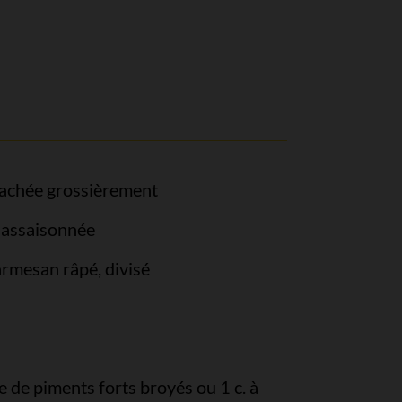
hachée grossièrement
 assaisonnée
rmesan râpé, divisé
de de piments forts broyés ou 1 c. à