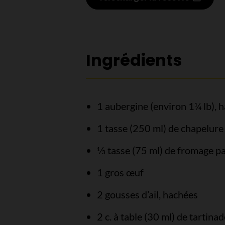
Ingrédients
1 aubergine (environ 1¼ lb), 
1 tasse (250 ml) de chapelure
⅓ tasse (75 ml) de fromage pa
1 gros œuf
2 gousses d’ail, hachées
2 c. à table (30 ml) de tartina