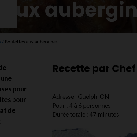
 aux aubergi
s
Boulettes aux aubergines
Recette par Chef
 de
 une
uses pour
Adresse : Guelph, ON
ites pour
Pour : 4 à 6 personnes
lat de
Durée totale : 47 minutes
t