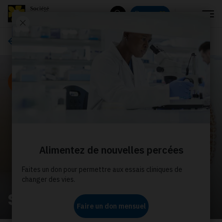
Menu
Donnez
Rechercher
Devenez partenaires
Recette
Salade de carottes rôties