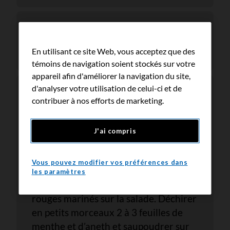
Oignons rouges
marinés
En utilisant ce site Web, vous acceptez que des
témoins de navigation soient stockés sur votre
appareil afin d'améliorer la navigation du site,
d'analyser votre utilisation de celui-ci et de
contribuer à nos efforts de marketing.
Étaler 3 à 4 c. à table de labneh sur
J'ai compris
une assiette, avec un quart des
carottes rôties. Saupoudrer 2 à 3 c. à
Vous pouvez modifier vos préférences dans
table de granola sur les carottes.
les paramètres
Disperser plusieurs tranches d’oignons
rouges marinés sur la salade. Déchirer
en petits morceaux 2 à 3 feuilles de
menthe et d’aneth et saupoudrer sur