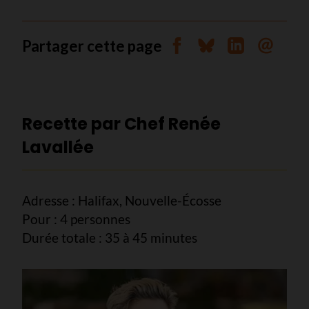
Partager cette page
Partager sur Facebook
Partager sur Blues
Partager sur 
Envoyer 
Recette par Chef Renée
Lavallée
Adresse : Halifax, Nouvelle-Écosse
Pour : 4 personnes
Durée totale : 35 à 45 minutes