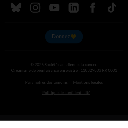
Suivez nous sur Bluesky
Suivez nous sur Instagram
Suivez nous sur Youtube
Suivez nous sur LinkedIn
Suivez nous sur
TikTok
Donnez
© 2026 Société canadienne du cancer.
Organisme de bienfaisance enregistré : 118829803 RR 0001
Paramètres des témoins
Mentions légales
Politique de confidentialité