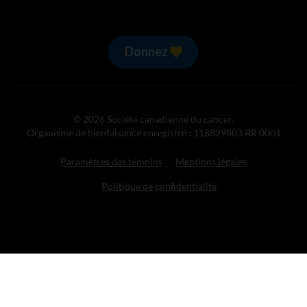
Donnez
© 2026 Société canadienne du cancer.
Organisme de bienfaisance enregistré : 118829803 RR 0001
Paramètres des témoins
Mentions légales
Politique de confidentialité