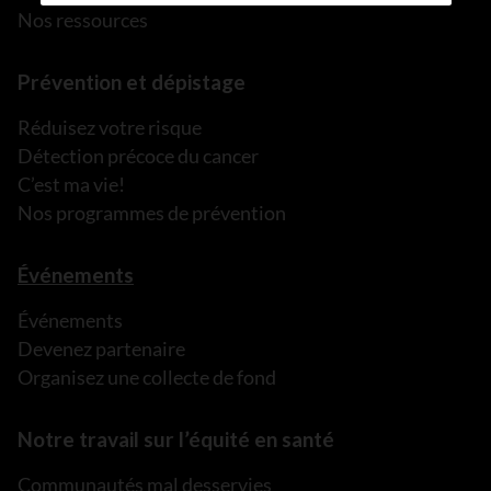
Nos ressources
Prévention et dépistage
Réduisez votre risque
Détection précoce du cancer
C’est ma vie!
Nos programmes de prévention
Événements
Événements
Devenez partenaire
Organisez une collecte de fond
Notre travail sur l’équité en santé
Communautés mal desservies