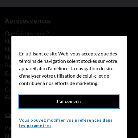
À propos de nous
Que faisons-nous?
Notre histoire
Nos histoires
En utilisant ce site Web, vous acceptez que des
Notre équipe
témoins de navigation soient stockés sur votre
Partenariats
appareil afin d'améliorer la navigation du site,
États financiers
d'analyser votre utilisation de celui-ci et de
Actualités
contribuer à nos efforts de marketing.
Communiqués de presse
FAQ
J'ai compris
Ce que nous pouvons faire
Vous pouvez modifier vos préférences dans
les paramètres
Parler à une personne de confiance
Nos programmes et services