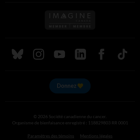
Suivez nous sur Bluesky
Suivez nous sur Instagram
Suivez nous sur Youtube
Suivez nous sur LinkedIn
Suivez nous sur
TikTok
Donnez
© 2026 Société canadienne du cancer.
Organisme de bienfaisance enregistré : 118829803 RR 0001
Paramètres des témoins
Mentions légales