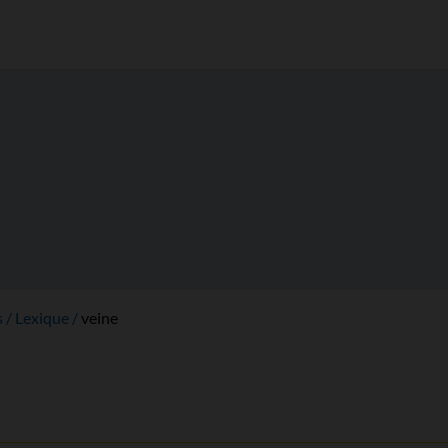
s
Lexique
veine