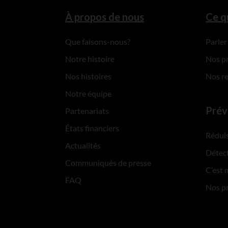
À propos de nous
Ce q
Que faisons-nous?
Parler
Notre histoire
Nos p
Nos histoires
Nos r
Notre équipe
Prév
Partenariats
États financiers
Réduis
Actualités
Détect
Communiqués de presse
C’est 
FAQ
Nos p