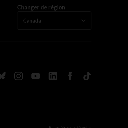
Changer de région
uivez nous sur Bluesky
Suivez nous sur Instagram
Suivez nous sur Youtube
Suivez nous sur LinkedIn
Suivez nous sur Faceboo
TikTok
Paramètres des témoins