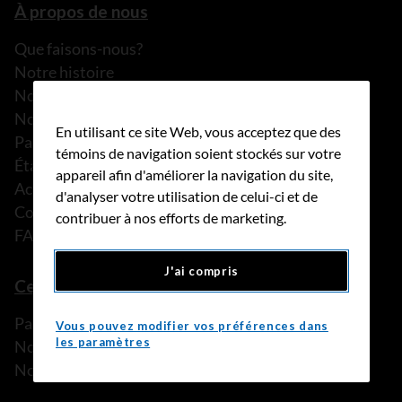
À propos de nous
Que faisons-nous?
Notre histoire
Nos histoires
Notre équipe
En utilisant ce site Web, vous acceptez que des
Partenariats
témoins de navigation soient stockés sur votre
États financiers
appareil afin d'améliorer la navigation du site,
Actualités
d'analyser votre utilisation de celui-ci et de
Communiqués de presse
contribuer à nos efforts de marketing.
FAQ
J'ai compris
Ce que nous pouvons faire
Parler à une personne de confiance
Vous pouvez modifier vos préférences dans
les paramètres
Nos programmes et services
Nos ressources