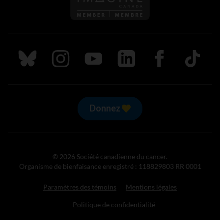
Suivez nous sur Bluesky
Suivez nous sur Instagram
Suivez nous sur Youtube
Suivez nous sur LinkedIn
Suivez nous sur
TikTok
Donnez
© 2026 Société canadienne du cancer.
Organisme de bienfaisance enregistré : 118829803 RR 0001
Paramètres des témoins
Mentions légales
Politique de confidentialité