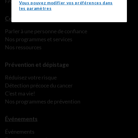
FAQ
Vous pouvez modifier vos préférences dans
les paramètres
Ce que nous pouvons faire
Parler à une personne de confiance
Nos programmes et services
Nos ressources
Prévention et dépistage
Réduisez votre risque
Détection précoce du cancer
C’est ma vie!
Nos programmes de prévention
Événements
Événements