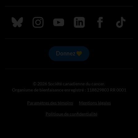
Suivez nous sur Bluesky
Suivez nous sur Instagram
Suivez nous sur Youtube
Suivez nous sur LinkedIn
Suivez nous sur
TikTok
Donnez
© 2026 Société canadienne du cancer.
Organisme de bienfaisance enregistré : 118829803 RR 0001
Paramètres des témoins
Mentions légales
Politique de confidentialité