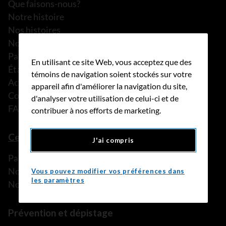
Que faisons-nous?
Notre histoire
Nos histoires
Notre équipe
Partenariats
En utilisant ce site Web, vous acceptez que des
États financiers
témoins de navigation soient stockés sur votre
Actualités
appareil afin d'améliorer la navigation du site,
Communiqués de presse
d'analyser votre utilisation de celui-ci et de
FAQ
contribuer à nos efforts de marketing.
Ce que nous pouvons faire
J'ai compris
Parler à une personne de confiance
Nos programmes et services
Vous pouvez modifier vos préférences dans
les paramètres
Nos ressources
Prévention et dépistage