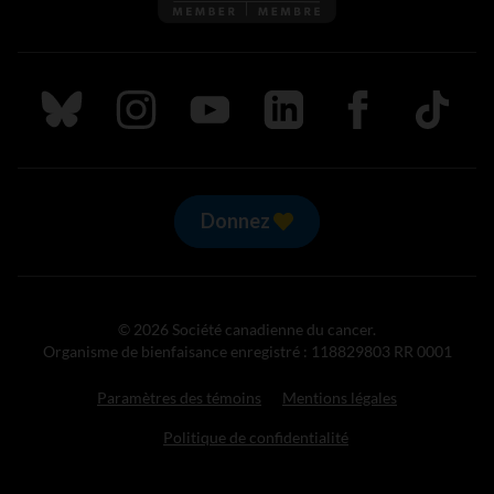
Suivez nous sur Bluesky
Suivez nous sur Instagram
Suivez nous sur Youtube
Suivez nous sur LinkedIn
Suivez nous sur
TikTok
Donnez
© 2026 Société canadienne du cancer.
Organisme de bienfaisance enregistré : 118829803 RR 0001
Paramètres des témoins
Mentions légales
Politique de confidentialité