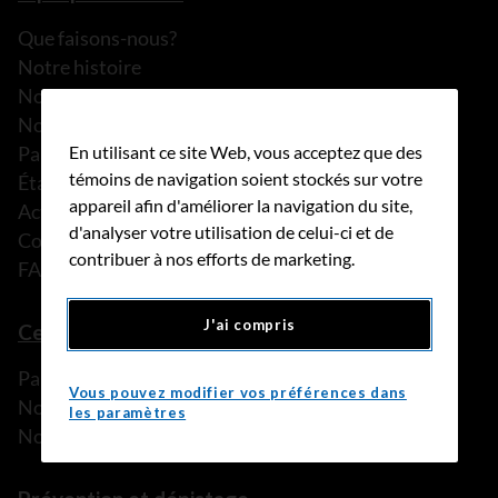
Que faisons-nous?
Notre histoire
Nos histoires
Notre équipe
En utilisant ce site Web, vous acceptez que des
Partenariats
témoins de navigation soient stockés sur votre
États financiers
appareil afin d'améliorer la navigation du site,
Actualités
d'analyser votre utilisation de celui-ci et de
Communiqués de presse
contribuer à nos efforts de marketing.
FAQ
J'ai compris
Ce que nous pouvons faire
Parler à une personne de confiance
Vous pouvez modifier vos préférences dans
Nos programmes et services
les paramètres
Nos ressources