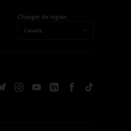
Changer de région
uivez nous sur Bluesky
Suivez nous sur Instagram
Suivez nous sur Youtube
Suivez nous sur LinkedIn
Suivez nous sur Faceboo
TikTok