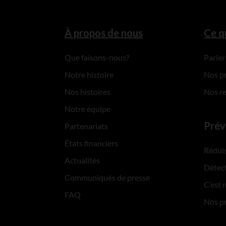
À propos de nous
Ce q
Que faisons-nous?
Parler
Notre histoire
Nos p
Nos histoires
Nos r
Notre équipe
Prév
Partenariats
États financiers
Réduis
Actualités
Détect
Communiqués de presse
C’est 
FAQ
Nos p