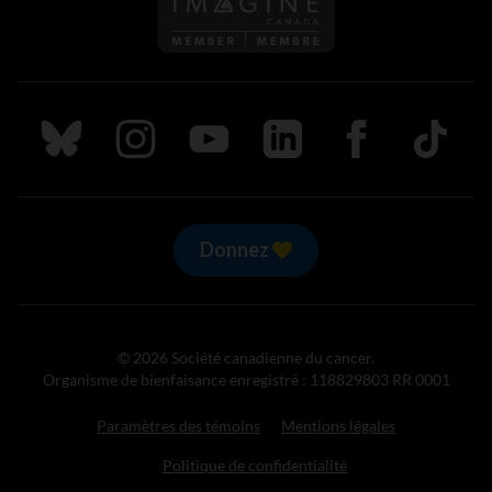
Suivez nous sur Bluesky
Suivez nous sur Instagram
Suivez nous sur Youtube
Suivez nous sur LinkedIn
Suivez nous sur
TikTok
Donnez
© 2026 Société canadienne du cancer.
Organisme de bienfaisance enregistré : 118829803 RR 0001
Paramètres des témoins
Mentions légales
Politique de confidentialité