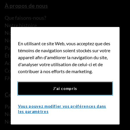
À propos de nous
Que faisons-nous?
Notre histoire
Nos histoires
Notre équipe
En utilisant ce site Web, vous acceptez que des
Partenariats
témoins de navigation soient stockés sur votre
États financiers
appareil afin d'améliorer la navigation du site,
Actualités
d'analyser votre utilisation de celui-ci et de
Communiqués de presse
contribuer à nos efforts de marketing.
FAQ
J'ai compris
Ce que nous pouvons faire
Parler à une personne de confiance
Vous pouvez modifier vos préférences dans
les paramètres
Nos programmes et services
Nos ressources