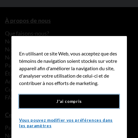
À propos de nous
Que faisons-nous?
Notre histoire
Nos histoires
En utilisant ce site Web, vous acceptez que des
Notre équipe
témoins de navigation soient stockés sur votre
Partenariats
appareil afin d'améliorer la navigation du site,
États financiers
d'analyser votre utilisation de celui-ci et de
Actualités
contribuer à nos efforts de marketing.
Communiqués de presse
FAQ
J'ai compris
Ce que nous pouvons faire
Vous pouvez modifier vos préférences dans
les paramètres
Parler à une personne de confiance
Nos programmes et services