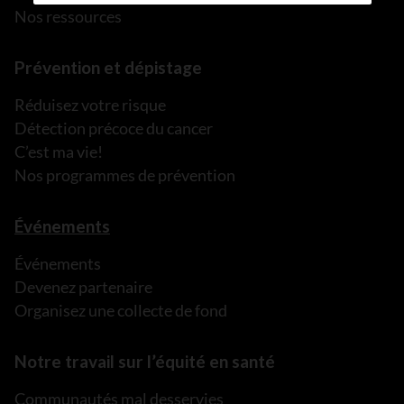
Nos ressources
Prévention et dépistage
Réduisez votre risque
Détection précoce du cancer
C’est ma vie!
Nos programmes de prévention
Événements
Événements
Devenez partenaire
Organisez une collecte de fond
Notre travail sur l’équité en santé
Communautés mal desservies