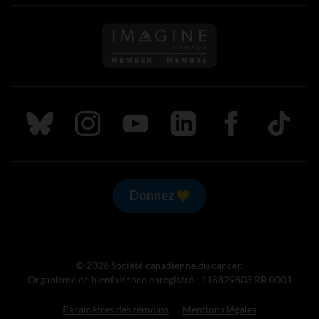
Suivez nous sur Bluesky
Suivez nous sur Instagram
Suivez nous sur Youtube
Suivez nous sur LinkedIn
Suivez nous sur
TikTok
Donnez
© 2026 Société canadienne du cancer.
Organisme de bienfaisance enregistré : 118829803 RR 0001
Paramètres des témoins
Mentions légales