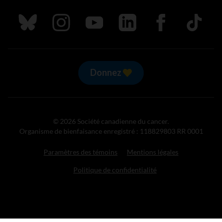
Suivez nous sur Bluesky
Suivez nous sur Instagram
Suivez nous sur Youtube
Suivez nous sur LinkedIn
Suivez nous sur
TikTok
Donnez
© 2026 Société canadienne du cancer.
Organisme de bienfaisance enregistré : 118829803 RR 0001
Paramètres des témoins
Mentions légales
Politique de confidentialité