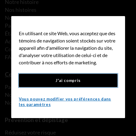
Notre histoire
Nos histoires
Notre équipe
Partenariats
États financiers
En utilisant ce site Web, vous acceptez que des
témoins de navigation soient stockés sur votre
Actualités
appareil afin d'améliorer la navigation du site,
Communiqués de presse
d'analyser votre utilisation de celui-ci et de
FAQ
contribuer à nos efforts de marketing.
Ce que nous pouvons faire
J'ai compris
Parler à une personne de confiance
Nos programmes et services
Vous pouvez modifier vos préférences dans
Nos ressources
les paramètres
Prévention et dépistage
Réduisez votre risque