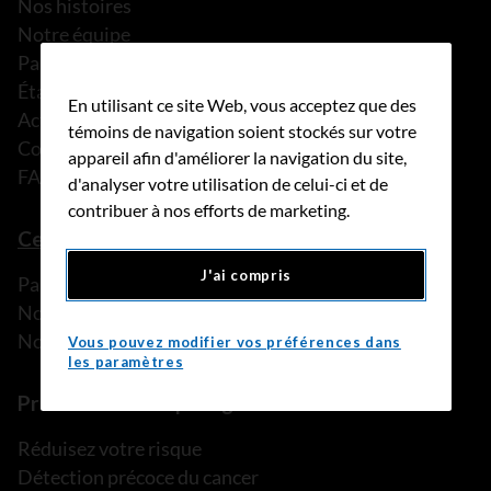
Nos histoires
Notre équipe
Partenariats
États financiers
En utilisant ce site Web, vous acceptez que des
Actualités
témoins de navigation soient stockés sur votre
Communiqués de presse
appareil afin d'améliorer la navigation du site,
FAQ
d'analyser votre utilisation de celui-ci et de
contribuer à nos efforts de marketing.
Ce que nous pouvons faire
J'ai compris
Parler à une personne de confiance
Nos programmes et services
Nos ressources
Vous pouvez modifier vos préférences dans
les paramètres
Prévention et dépistage
Réduisez votre risque
Détection précoce du cancer