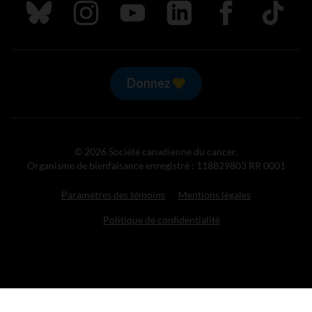
Suivez nous sur Bluesky
Suivez nous sur Instagram
Suivez nous sur Youtube
Suivez nous sur LinkedIn
Suivez nous sur
TikTok
Donnez
© 2026 Société canadienne du cancer.
Organisme de bienfaisance enregistré : 118829803 RR 0001
Paramètres des témoins
Mentions légales
Politique de confidentialité