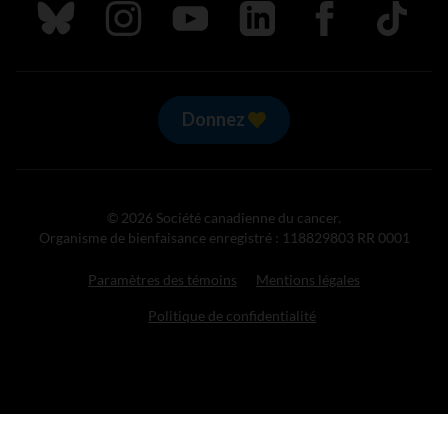
Suivez nous sur Bluesky
Suivez nous sur Instagram
Suivez nous sur Youtube
Suivez nous sur LinkedIn
Suivez nous sur
TikTok
Donnez
© 2026 Société canadienne du cancer.
Organisme de bienfaisance enregistré : 118829803 RR 0001
Paramètres des témoins
Mentions légales
Politique de confidentialité