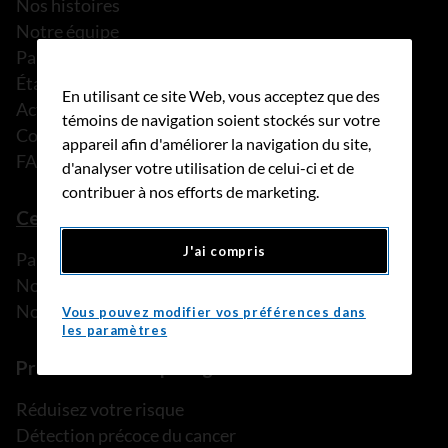
Nos histoires
Notre équipe
Partenariats
États financiers
En utilisant ce site Web, vous acceptez que des
Actualités
témoins de navigation soient stockés sur votre
Communiqués de presse
appareil afin d'améliorer la navigation du site,
FAQ
d'analyser votre utilisation de celui-ci et de
contribuer à nos efforts de marketing.
Ce que nous pouvons faire
J'ai compris
Parler à une personne de confiance
Nos programmes et services
Nos ressources
Vous pouvez modifier vos préférences dans
les paramètres
Prévention et dépistage
Réduisez votre risque
Détection précoce du cancer