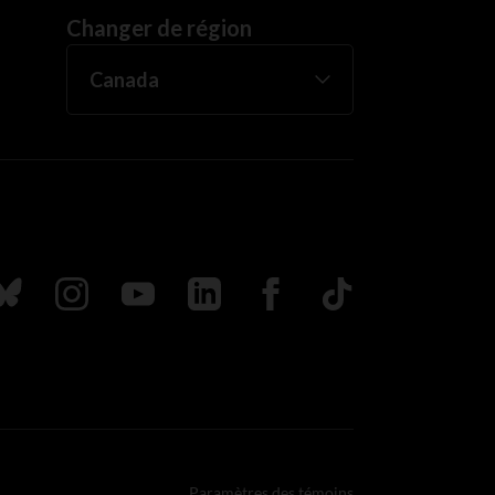
Changer de région
uivez nous sur Bluesky
Suivez nous sur Instagram
Suivez nous sur Youtube
Suivez nous sur LinkedIn
Suivez nous sur Faceboo
TikTok
Paramètres des témoins