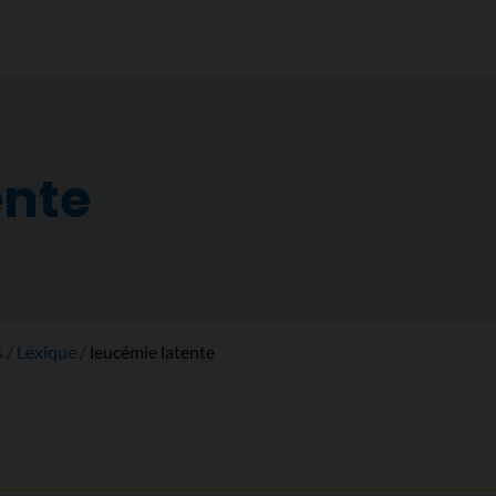
ente
s
Lexique
leucémie latente