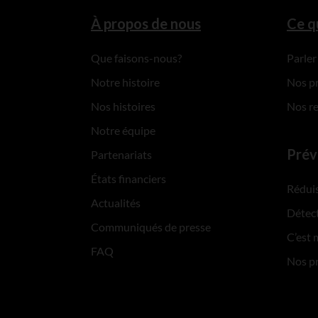
À propos de nous
Ce q
Que faisons-nous?
Parler
Notre histoire
Nos p
Nos histoires
Nos r
Notre équipe
Prév
Partenariats
États financiers
Réduis
Actualités
Détect
Communiqués de presse
C’est 
FAQ
Nos p