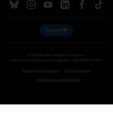
Suivez nous sur Bluesky
Suivez nous sur Instagram
Suivez nous sur Youtube
Suivez nous sur LinkedIn
Suivez nous sur
TikTok
Donnez
© 2026 Société canadienne du cancer.
Organisme de bienfaisance enregistré : 118829803 RR 0001
Paramètres des témoins
Mentions légales
Politique de confidentialité