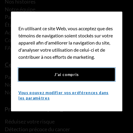
Nos histoires
Notre équipe
Partenariats
États financiers
En utilisant ce site Web, vous acceptez que des
Actualités
témoins de navigation soient stockés sur votre
Communiqués de presse
appareil afin d'améliorer la navigation du site,
FAQ
d'analyser votre utilisation de celui-ci et de
contribuer à nos efforts de marketing.
Ce que nous pouvons faire
J'ai compris
Parler à une personne de confiance
Nos programmes et services
Nos ressources
Vous pouvez modifier vos préférences dans
les paramètres
Prévention et dépistage
Réduisez votre risque
Détection précoce du cancer