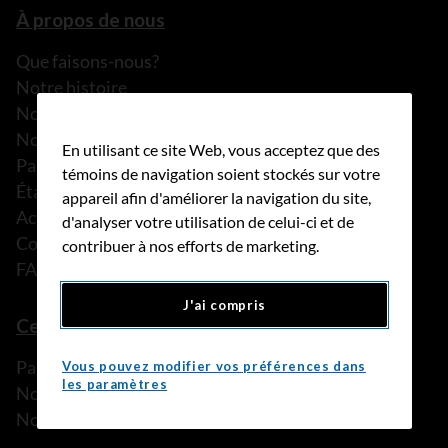
À propos de nous
Que faisons-nous?
Notre histoire
Nos histoires
Notre équipe
En utilisant ce site Web, vous acceptez que des
Partenariats
témoins de navigation soient stockés sur votre
États financiers
appareil afin d'améliorer la navigation du site,
Actualités
d'analyser votre utilisation de celui-ci et de
Communiqués de presse
contribuer à nos efforts de marketing.
FAQ
J'ai compris
Ce que nous pouvons faire
Parler à une personne de confiance
Vous pouvez modifier vos préférences dans
les paramètres
Nos programmes et services
Nos ressources