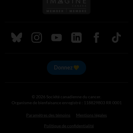
Suivez nous sur Bluesky
Suivez nous sur Instagram
Suivez nous sur Youtube
Suivez nous sur LinkedIn
Suivez nous sur
TikTok
Donnez
© 2026 Société canadienne du cancer.
Organisme de bienfaisance enregistré : 118829803 RR 0001
Paramètres des témoins
Mentions légales
Politique de confidentialité