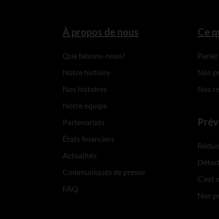
À propos de nous
Ce q
Que faisons-nous?
Parler
Notre histoire
Nos p
Nos histoires
Nos r
Notre équipe
Prév
Partenariats
États financiers
Réduis
Actualités
Détect
Communiqués de presse
C’est 
FAQ
Nos p