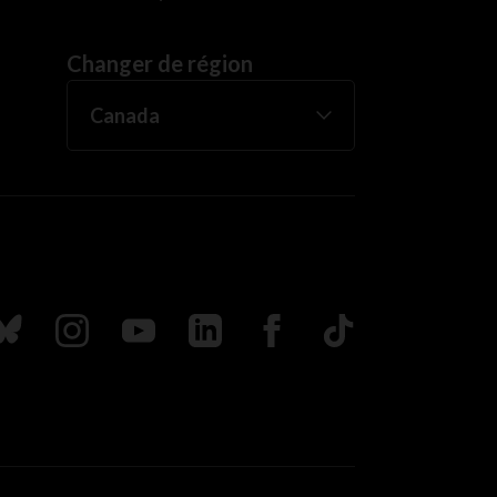
Changer de région
uivez nous sur Bluesky
Suivez nous sur Instagram
Suivez nous sur Youtube
Suivez nous sur LinkedIn
Suivez nous sur Faceboo
TikTok