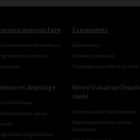
ue nous pouvons faire
Événements
 à une personne de confiance
Événements
rogrammes et services
Devenez partenaire
essources
Organisez une collecte de fond
ention et dépistage
Notre travail sur l’équit
santé
ez votre risque
Communautés mal desservies
ion précoce du cancer
Plan d’excellence en matière
ma vie!
d’inclusion
rogrammes de prévention
Lire notre rapport