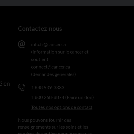
Contactez-nous
info.fr@cancer.ca
(information sur le cancer et
soutien)
connect@cancer.ca
(demandes générales)
é en
1 888 939-3333
1 800 268-8874 (Faire un don)
Toutes nos options de contact
Nous pouvons fournir des
renseignements sur les soins et les
services de soutien pour le cancer au