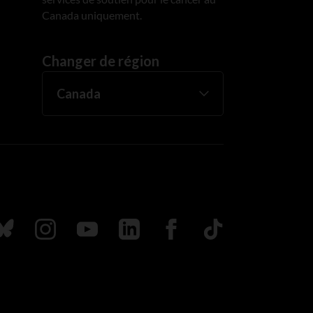
Canada uniquement.
Changer de région
uivez nous sur Bluesky
Suivez nous sur Instagram
Suivez nous sur Youtube
Suivez nous sur LinkedIn
Suivez nous sur Faceboo
TikTok