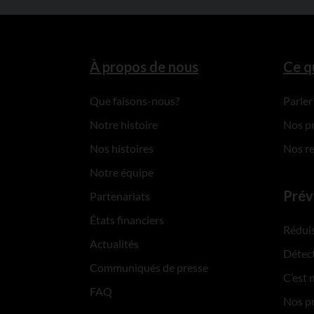
À propos de nous
Ce q
Que faisons-nous?
Parler
Notre histoire
Nos p
Nos histoires
Nos r
Notre équipe
Prév
Partenariats
États financiers
Réduis
Actualités
Détect
Communiqués de presse
C’est 
FAQ
Nos p