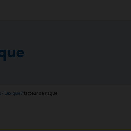
sque
s
Lexique
facteur de risque