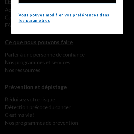
États financiers
Actualités
Vous pouvez modifier vos préférences dans
Communiqués de presse
les paramètres
FAQ
Ce que nous pouvons faire
Parler à une personne de confiance
Nos programmes et services
Nos ressources
Prévention et dépistage
Réduisez votre risque
Détection précoce du cancer
C’est ma vie!
Nos programmes de prévention