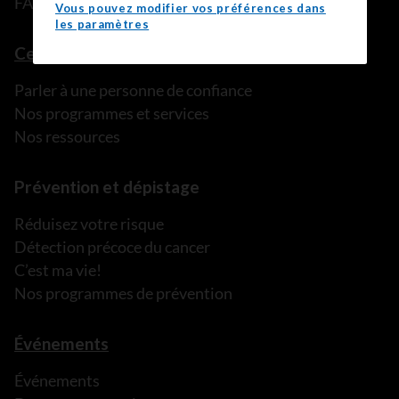
FAQ
Vous pouvez modifier vos préférences dans
les paramètres
Ce que nous pouvons faire
Parler à une personne de confiance
Nos programmes et services
Nos ressources
Prévention et dépistage
Réduisez votre risque
Détection précoce du cancer
C’est ma vie!
Nos programmes de prévention
Événements
Événements