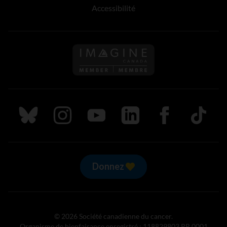
Accessibilité
Suivez nous sur Bluesky
Suivez nous sur Instagram
Suivez nous sur Youtube
Suivez nous sur LinkedIn
Suivez nous sur
TikTok
Donnez
© 2026 Société canadienne du cancer.
Organisme de bienfaisance enregistré : 118829803 RR 0001