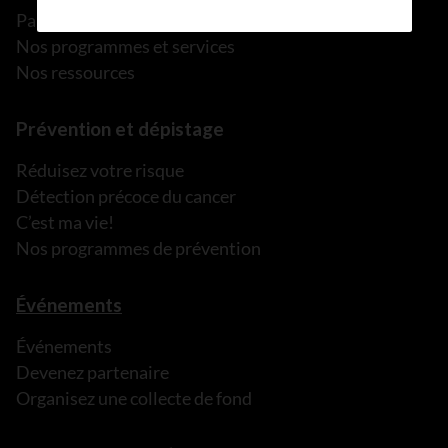
Parler à une personne de confiance
Nos programmes et services
Nos ressources
Prévention et dépistage
Réduisez votre risque
Détection précoce du cancer
C’est ma vie!
Nos programmes de prévention
Événements
Événements
Devenez partenaire
Organisez une collecte de fond