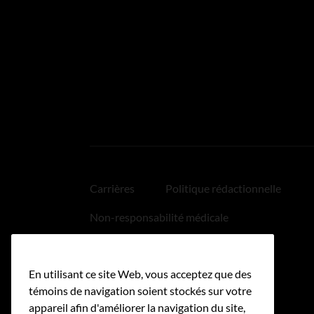
Carrières
Politique rédactionnelle
Non-responsabilité médicale
Politique relative aux hyperliens
En utilisant ce site Web, vous acceptez que des
Accessibilité
témoins de navigation soient stockés sur votre
appareil afin d'améliorer la navigation du site,