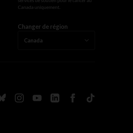
services de soutien pour le cancer au
Canada uniquement.
Changer de région
uivez nous sur Bluesky
Suivez nous sur Instagram
Suivez nous sur Youtube
Suivez nous sur LinkedIn
Suivez nous sur Faceboo
TikTok