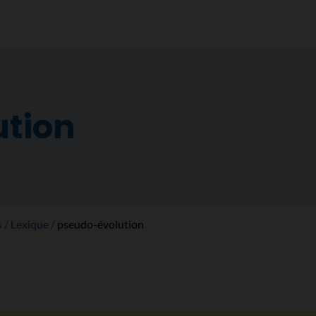
ution
s
Lexique
pseudo-évolution