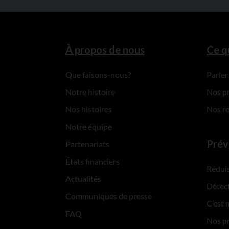
À propos de nous
Ce q
Que faisons-nous?
Parler
Notre histoire
Nos p
Nos histoires
Nos r
Notre équipe
Prév
Partenariats
États financiers
Réduis
Actualités
Détect
Communiqués de presse
C’est 
FAQ
Nos p