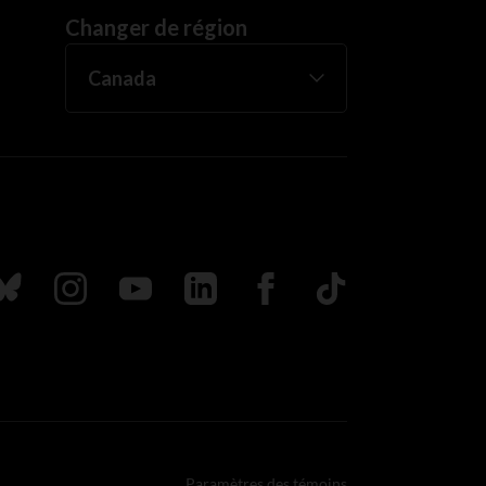
Changer de région
uivez nous sur Bluesky
Suivez nous sur Instagram
Suivez nous sur Youtube
Suivez nous sur LinkedIn
Suivez nous sur Faceboo
TikTok
Paramètres des témoins