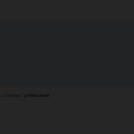
s
Lexique
préleucémie