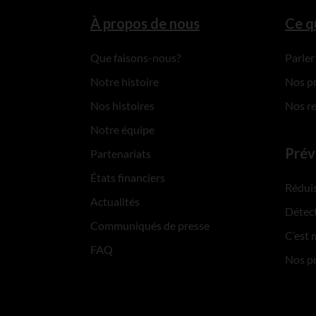
À propos de nous
Ce q
Que faisons-nous?
Parler
Notre histoire
Nos p
Nos histoires
Nos r
Notre équipe
Prév
Partenariats
États financiers
Réduis
Actualités
Détect
Communiqués de presse
C’est 
FAQ
Nos p