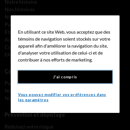
Notre histoire
Nos histoires
Notre équipe
Partenariats
États financiers
En utilisant ce site Web, vous acceptez que des
témoins de navigation soient stockés sur votre
Actualités
appareil afin d'améliorer la navigation du site,
Communiqués de presse
d'analyser votre utilisation de celui-ci et de
FAQ
contribuer à nos efforts de marketing.
Ce que nous pouvons faire
J'ai compris
Parler à une personne de confiance
Nos programmes et services
Vous pouvez modifier vos préférences dans
Nos ressources
les paramètres
Prévention et dépistage
Réduisez votre risque