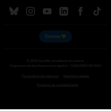
Suivez nous sur Bluesky
Suivez nous sur Instagram
Suivez nous sur Youtube
Suivez nous sur LinkedIn
Suivez nous sur
TikTok
Donnez
© 2026 Société canadienne du cancer.
Organisme de bienfaisance enregistré : 118829803 RR 0001
Paramètres des témoins
Mentions légales
Politique de confidentialité