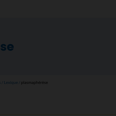
se
s
Lexique
plasmaphérèse