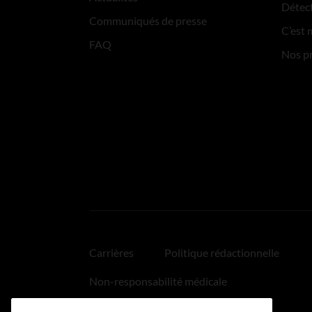
Détect
Communiqués de presse
C’est 
FAQ
Nos p
Carrières
Politique rédactionnelle
Non-responsabilité médicale
Politique relative aux hyperliens