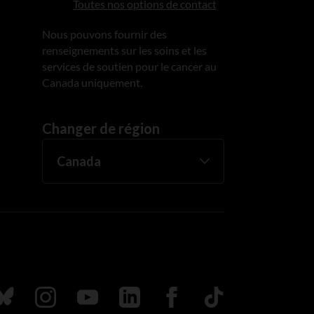
Toutes nos options de contact
Nous pouvons fournir des
renseignements sur les soins et les
services de soutien pour le cancer au
Canada uniquement.
Changer de région
uivez nous sur Bluesky
Suivez nous sur Instagram
Suivez nous sur Youtube
Suivez nous sur LinkedIn
Suivez nous sur Faceboo
TikTok