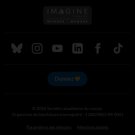
Suivez nous sur Bluesky
Suivez nous sur Instagram
Suivez nous sur Youtube
Suivez nous sur LinkedIn
Suivez nous sur
TikTok
Donnez
© 2026 Société canadienne du cancer.
Organisme de bienfaisance enregistré : 118829803 RR 0001
Paramètres des témoins
Mentions légales