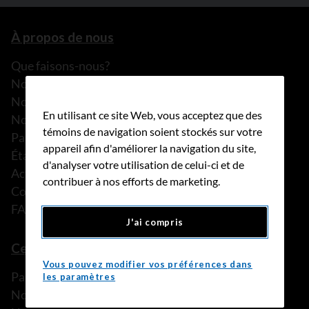
À propos de nous
Que faisons-nous?
Notre histoire
Nos histoires
En utilisant ce site Web, vous acceptez que des
Notre équipe
témoins de navigation soient stockés sur votre
Partenariats
appareil afin d'améliorer la navigation du site,
États financiers
d'analyser votre utilisation de celui-ci et de
Actualités
contribuer à nos efforts de marketing.
Communiqués de presse
FAQ
J'ai compris
Ce que nous pouvons faire
Vous pouvez modifier vos préférences dans
Parler à une personne de confiance
les paramètres
Nos programmes et services